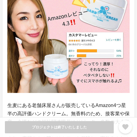
生麦にある老舗床屋さんが販売しているAmazon4つ星
半の高評価ハンドクリーム。無香料のため、接客業や保
育、介護などの福祉関連職員にリピーター多数の大人気
favorite
プロジェクトは終了いたしました
商品です！