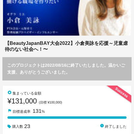
【BeautyJapanBAY大会2022】小倉美詠を応援～児童虐
待のない社会へ！〜
このプロジェクトは2022/08/16に終了いたしました。温かいご
支援、ありがとうございました。
Success
stars
集まっている金額
¥131,000
(目標 ¥100,000)
131
flag
目標達成率
%
23
watch_later
購入数
終了しました