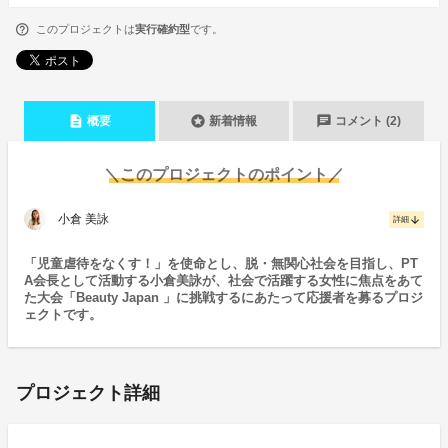
このプロジェクトは
実行確約型
です。
description
stars
chat
概要
新着情報
コメント (2)
＼このプロジェクトのポイント／
小倉 美詠
arrow_downward
詳細
「児童虐待をなくす！」を使命とし、脱・無関心社会を目指し、PT
A会長として活動する小倉美詠が、社会で活躍する女性に焦点をあて
た大会「Beauty Japan 」に挑戦するにあたって応援者を募るプロジ
ェクトです。
プロジェクト詳細