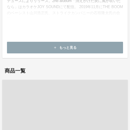
デュースによりリリース。2nd alubum「消えかけた炎に風が吹いた
なら」はカラオケJOY SOUNDにて配信。 2019年11月にTHE BOOM
のベーシスト山川浩正氏、ストライクカンパニーの石垣隆太氏の合
同プロデュースにより、3rd alubum 「しまの音」をリリース。
ホームページ：
https://ameblo.jp/kimikusanagi/
もっと見る
add
お問い合わせ：
kimikusanagi1113@gmail.com
商品一覧