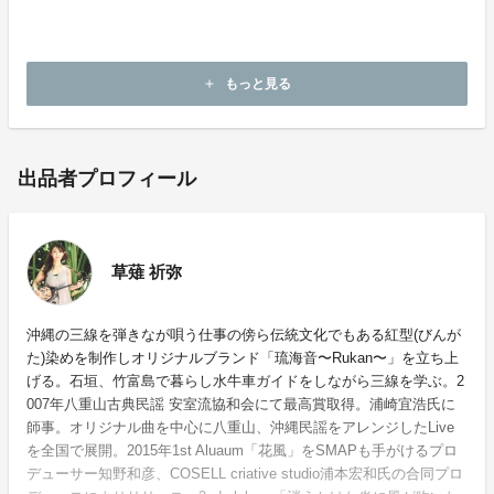
ご支援金額 8500円(送料込み)
限定 10個
もっと見る
add
出品者プロフィール
草薙 祈弥
沖縄の三線を弾きなが唄う仕事の傍ら伝統文化でもある紅型(びんが
た)染めを制作しオリジナルブランド「琉海音〜Rukan〜」を立ち上
げる。石垣、竹富島で暮らし水牛車ガイドをしながら三線を学ぶ。2
007年八重山古典民謡 安室流協和会にて最高賞取得。浦崎宜浩氏に
師事。オリジナル曲を中心に八重山、沖縄民謡をアレンジしたLive
を全国で展開。2015年1st Aluaum「花風」をSMAPも手がけるプロ
デューサー知野和彦、COSELL criative studio浦本宏和氏の合同プロ