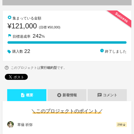
Success
stars
集まっている金額
¥121,000
(目標 ¥50,000)
242
flag
目標達成率
%
22
watch_later
購入数
終了しました
このプロジェクトは
実行確約型
です。
description
stars
chat
概要
新着情報
コメント
＼このプロジェクトのポイント／
草薙 祈弥
arrow_downward
詳細