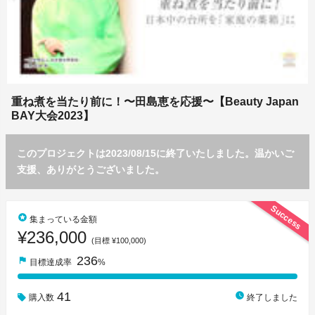
重ね煮を当たり前に！〜田島恵を応援〜【Beauty Japan
BAY大会2023】
このプロジェクトは2023/08/15に終了いたしました。温かいご
支援、ありがとうございました。
Success
stars
集まっている金額
¥236,000
(目標 ¥100,000)
236
flag
目標達成率
%
41
watch_later
購入数
終了しました