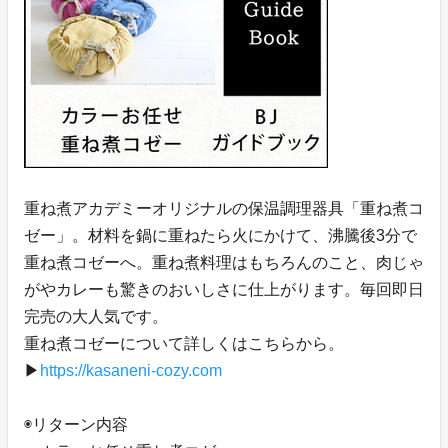
重ね煮アカデミーオリジナルの保温調理器具「重ね煮コ
ゼー」。材料を鍋に重ねたら火にかけて、沸騰後3分で
重ね煮コゼーへ。重ね煮料理はもちろんのこと、肉じゃ
がやカレーも驚きのおいしさに仕上がります。毎回即日
完売の大人気です。
重ね煮コゼーについて詳しくはこちらから。
▶︎
https://kasaneni-cozy.com
◉リターン内容