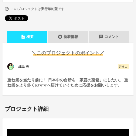
このプロジェクトは
実行確約型
です。
description
stars
chat
概要
新着情報
コメント
＼このプロジェクトのポイント／
田島 恵
arrow_downward
詳細
重ね煮を当たり前に！ 日本中の台所を「家庭の薬箱」にしたい。 重
ね煮をより多くのママへ届けていくために応援をお願いします。
プロジェクト詳細