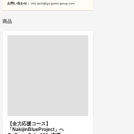
お問い合わせ：
info.aichi@go-green-group.com
商品
【全力応援コース】
「NakijinBlueProject」へ