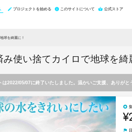
プロジェクトを始める
このサイトについて
公式ストア
地球を綺麗に！
済み使い捨てカイロで地球を綺
は2022/05/07に終了いたしました。温かいご支援、ありが
stars
¥
flag