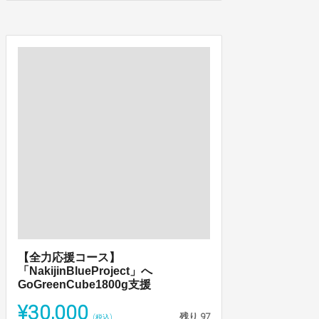
【全力応援コース】
「NakijinBlueProject」へ
GoGreenCube1800g支援
¥30,000
残り
97
(税込)