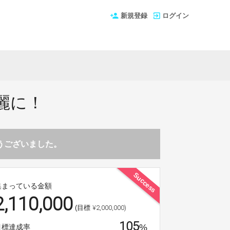
新規登録
ログイン
麗に！
とうございました。
Success
集まっている金額
2,110,000
¥2,000,000)
(目標
105
%
目標達成率