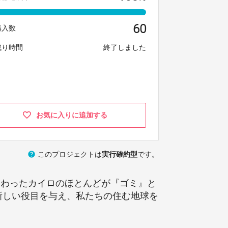
60
購入数
残り時間
終了しました
お気に入りに追加する
help
このプロジェクトは
実行確約型
です。
終わったカイロのほとんどが『ゴミ』と
の新しい役目を与え、私たちの住む地球を