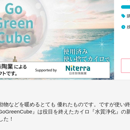
local_offer
watch_later
動物などを暖めるとても 優れたものです。ですが使い
oGreenCube』は役目を終えたカイロ『水質浄化』
した！