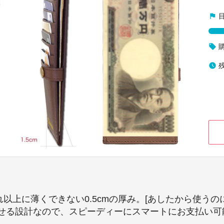
flag
local_offer
watch_later
以上に薄くできない0.5cmの厚み。[あしたから使うのに
せる設計なので、スピーディーにスマートにお支払い可