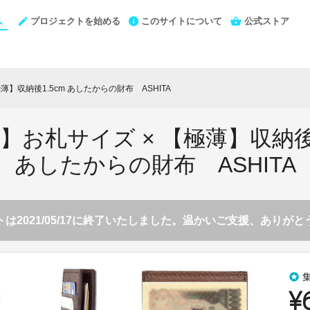
プロジェクトを始める
このサイトについて
公式ストア
薄】収納後1.5cm あしたからの財布 ASHITA
】お札サイズ × 【極薄】収納後1
あしたからの財布 ASHITA
は2021/05/17に終了いたしました。温かいご支援、ありが
stars
¥