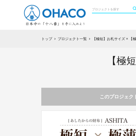
トップ
プロジェクト一覧
【極短】お札サイズ × 【極
chevron_right
chevron_right
【極短
このプロジェクト