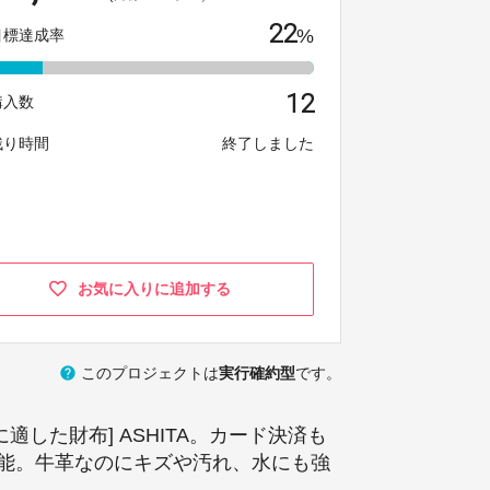
22
%
目標達成率
12
購入数
残り時間
終了しました
お気に入りに追加する
help
このプロジェクトは
実行確約型
です。
適した財布] ASHITA。カード決済も
能。牛革なのにキズや汚れ、水にも強