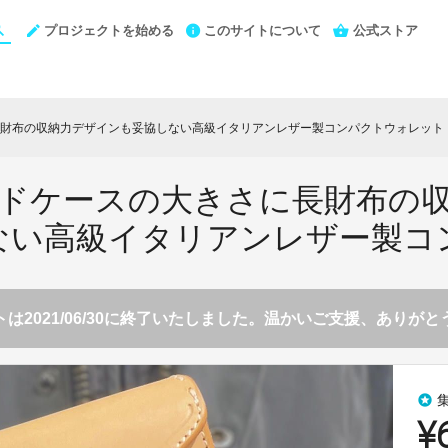
プロジェクトを始める
このサイトについて
公式ストア
財布の収納力デザインも妥協しない高級イタリアンレザー製コンパクトウォレット
ドケースの大きさに長財布の
ない高級イタリアンレザー製コ
は2021/06/30に終了いたしました。温かいご支援、ありが
stars
¥