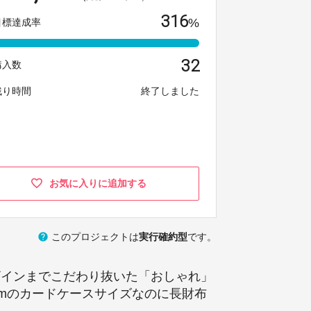
316
%
目標達成率
32
購入数
残り時間
終了しました
お気に入りに追加する
help
このプロジェクトは
実行確約型
です。
ザインまでこだわり抜いた「おしゃれ」
cmのカードケースサイズなのに長財布