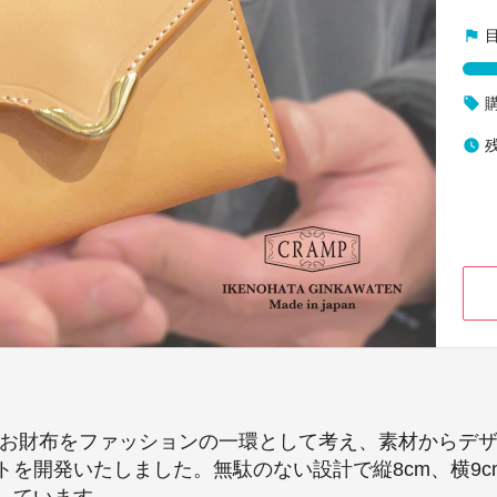
flag
local_offer
watch_later
 お財布をファッションの一環として考え、素材からデ
トを開発いたしました。無駄のない設計で縦8cm、横9
しています。