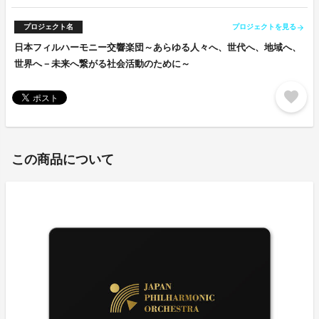
プロジェクト名
プロジェクトを見る
arrow_forward
日本フィルハーモニー交響楽団～あらゆる人々へ、世代へ、地域へ、
世界へ－未来へ繋がる社会活動のために～
favorite
この商品について