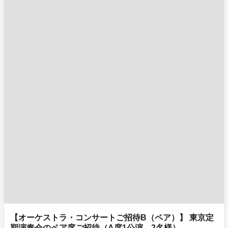
【オーケストラ・コンサートご招待B（ペア）】 東京定
期演奏会のペア席ご招待（A席1公演、2名様）