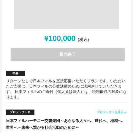
¥100,000
(税込)
販売終了
概要
リターンなしで日本フィルを直接応援いただくプランです。いただい
たご支援は、日本フィルの公益活動のために活用させていただきま
す。 日本フィルへのご寄付（個人又は法人）は、税制優遇の対象にな
ります。
プロジェクト名
プロジェクトを見る
arrow_forward
日本フィルハーモニー交響楽団～あらゆる人々へ、世代へ、地域へ、
世界へ－未来へ繋がる社会活動のために～