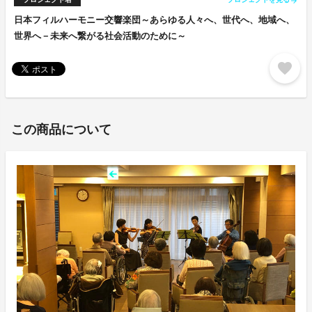
arrow_forward
日本フィルハーモニー交響楽団～あらゆる人々へ、世代へ、地域へ、
世界へ－未来へ繋がる社会活動のために～
favorite
この商品について