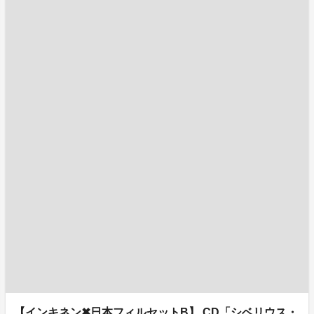
【インキネン✖日本フィルセットB】 CD「シベリウス・