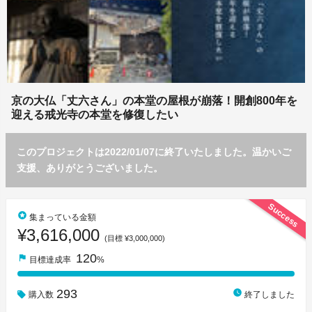
京の大仏「丈六さん」の本堂の屋根が崩落！開創800年を
迎える戒光寺の本堂を修復したい
このプロジェクトは2022/01/07に終了いたしました。温かいご
支援、ありがとうございました。
Success
stars
集まっている金額
¥3,616,000
(目標 ¥3,000,000)
120
flag
目標達成率
%
293
watch_later
購入数
終了しました