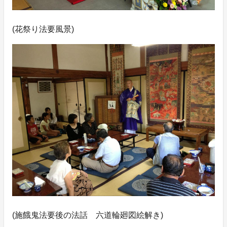
(花祭り法要風景)
(施餓鬼法要後の法話 六道輪廻図絵解き)