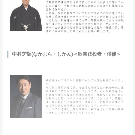
中村芝翫(なかむら・しかん)＜歌舞伎役者・俳優＞