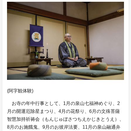
(阿字観体験)
お寺の年中行事として、1月の泉山七福神めぐり、2
月の開運厄除星まつり、4月の花祭り、6月の文殊菩薩
智慧加持祈祷会（もんじゅぼさつちえかじきとうえ）、
8月のお施餓鬼、9月のお彼岸法要、11月の泉山融通弁