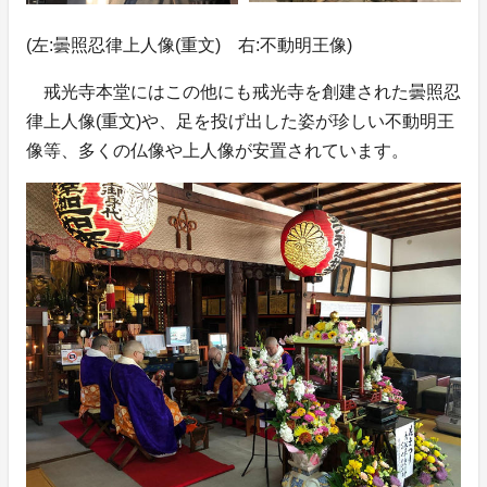
(左:曇照忍律上人像(重文) 右:不動明王像)
戒光寺本堂にはこの他にも戒光寺を創建された曇照忍
律上人像(重文)や、足を投げ出した姿が珍しい不動明王
像等、多くの仏像や上人像が安置されています。