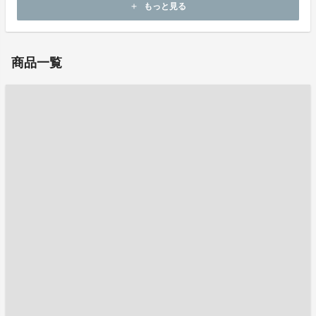
もっと見る
add
お問い合わせ：
senzan.16-kaikouji@air.ocn.ne.jp
商品一覧