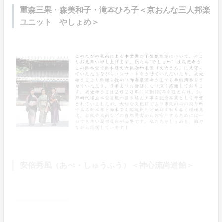
重森三果・森美和子・滝本ひろ子＜京おんな三人邦楽
ユニット やしょめ＞
安倍秀風（あべ・しゅうふう）＜神心流尚道館＞