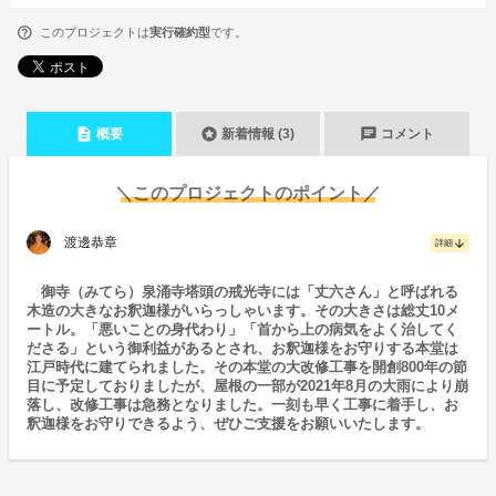
このプロジェクトは
実行確約型
です。
description
stars
chat
概要
新着情報 (3)
コメント
＼このプロジェクトのポイント／
渡邊恭章
arrow_downward
詳細
御寺（みてら）泉涌寺塔頭の戒光寺には「丈六さん」と呼ばれる
木造の大きなお釈迦様がいらっしゃいます。その大きさは総丈10メ
ートル。「悪いことの身代わり」「首から上の病気をよく治してく
ださる」という御利益があるとされ、お釈迦様をお守りする本堂は
江戸時代に建てられました。その本堂の大改修工事を開創800年の節
目に予定しておりましたが、屋根の一部が2021年8月の大雨により崩
落し、改修工事は急務となりました。一刻も早く工事に着手し、お
釈迦様をお守りできるよう、ぜひご支援をお願いいたします。