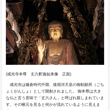
(戒光寺本尊 丈六釈迦如来像 正面)
戒光寺は鎌倉時代中期、後堀河天皇の御勅願所（ごち
ょくがんしょ）として開創されました。 御本尊は大き
な仏と言う意味で「丈六さん」と呼ばれ親しまれていま
す。その喉元を見ると何かが流れているように見えま