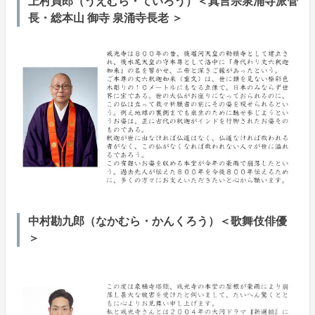
上村貞郎（うえむら・ていろう）＜真言宗泉涌寺派管
長・総本山 御寺 泉涌寺長老 ＞
中村勘九郎（なかむら・かんくろう）＜歌舞伎俳優
＞