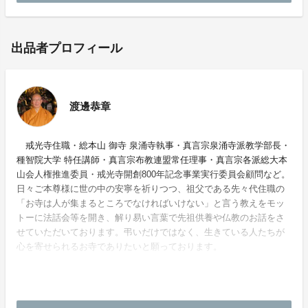
出品者プロフィール
渡邊恭章
戒光寺住職・総本山 御寺 泉涌寺執事・真言宗泉涌寺派教学部長・
種智院大学 特任講師・真言宗布教連盟常任理事・真言宗各派総大本
山会人権推進委員・戒光寺開創800年記念事業実行委員会顧問など。
日々ご本尊様に世の中の安寧を祈りつつ、祖父である先々代住職の
「お寺は人が集まるところでなければいけない」と言う教えをモッ
トーに法話会等を開き、解り易い言葉で先祖供養や仏教のお話をさ
せていただいております。弔いだけではなく、生きている人たちが
心を寄せられるお寺でありたいと願っております。
ホームページ：
http://www.kaikouji.com/