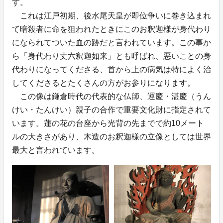
す。
これは江戸初期、後水尾天皇が即位争いに巻き込まれ
て暗殺者に命を狙われたときにこのお釈迦様が身代わり
になられてついた血の跡だと言われています。この事か
ら「身代わり丈六釈迦如来」とも呼ばれ、悪いことの身
代わりになってくださる、首から上の病気は特によく治
してくださるとたくさんの方がお参りになります。
この像は鎌倉時代の代表的な仏師、運慶・湛慶（うん
けい・たんけい）親子の合作で重要文化財に指定されて
います。蓮の花の台座から光背の先までで約10メート
ルの大きさがあり、木造のお釈迦様の立像としては世界
最大と言われています。