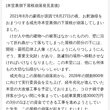
(本堂裏側下屋根崩落発見直後)
2021年8月の豪雨が原因で8月27日の夜、お釈迦様を
おまつりする戒光寺本堂裏側の下屋根が崩落してしまい
ました。
けが人や他の建物への被害はなかったものの、壁に沿
って折れ曲がって落ちてしまった屋根の部分の下には、
開祖・曇照忍律上人像（どんしょうにんりつしょうにん
ぞう、重要文化財）があり、急遽別の場所へ移動させな
ければいけなくなりました。この本堂には、他にも何体
もの大切な仏様がいらっしゃいます。
戒光寺はこの屋根の崩落前から、2028年の開創800年
に向けて実行委員会を立ち上げ、経年劣化が進んでいた
本堂の大改修工事を予定しておりました。コロナ禍で参
拝客が少ない間に今集まっている総事業費1億3000万円
の3分の1ほどの資金でできる工事を進めようとしてい
た矢先、この屋根の崩落が起きてしまいました。