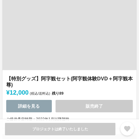
【特別グッズ】阿字観セット(阿字観体験DVD＋阿字観本
尊)
¥12,000
残り
89
(税込/送料込)
詳細を見る
販売終了
ご提供予定時期：2022年1月以降随時
favorite
プロジェクトは終了いたしました