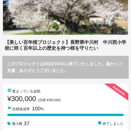
【美しい百年桜プロジェクト】長野県中川村 中川西小学
校に咲く百年以上の歴史を持つ桜を守りたい
このプロジェクトは2022/10/31に終了いたしました。温かいご
支援、ありがとうございました。
Success
stars
集まっている金額
¥300,000
(目標 ¥300,000)
100
flag
目標達成率
%
37
watch_later
購入数
終了しました