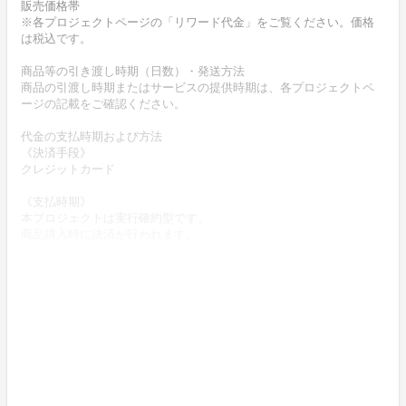
販売価格帯
※各プロジェクトページの「リワード代金」をご覧ください。価格
は税込です。
商品等の引き渡し時期（日数）・発送方法
商品の引渡し時期またはサービスの提供時期は、各プロジェクトペ
ージの記載をご確認ください。
代金の支払時期および方法
《決済手段》
クレジットカード
《支払時期》
本プロジェクトは実行確約型です。
商品購入時に決済が行われます。
商品代金以外に必要な費用 ／送料、消費税等
送料無料 (商品代金に含む)
返品の取扱条件／返品期限、返品時の送料負担または解約や退会条
件
《返品の取扱い条件》
輸送による商品の破損および発送ミスがあった場合のみ返品可。
商品到着後14日以内に弊社までご連絡いただいた後、