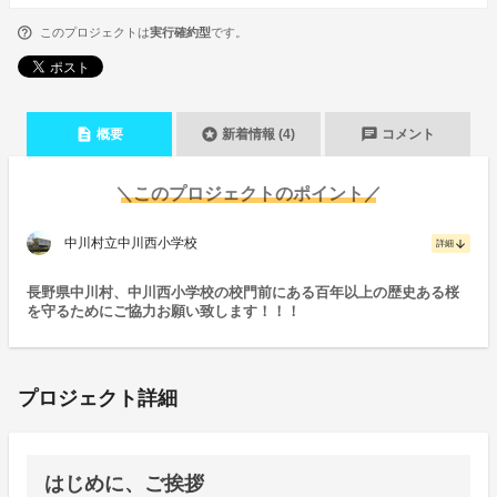
このプロジェクトは
実行確約型
です。
description
stars
chat
概要
新着情報 (4)
コメント
＼このプロジェクトのポイント／
中川村立中川西小学校
arrow_downward
詳細
長野県中川村、中川西小学校の校門前にある百年以上の歴史ある桜
を守るためにご協力お願い致します！！！
プロジェクト詳細
はじめに、ご挨拶