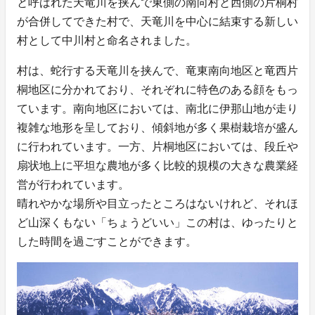
と呼ばれた天竜川を挟んで東側の南向村と西側の片桐村
が合併してできた村で、天竜川を中心に結束する新しい
村として中川村と命名されました。
村は、蛇行する天竜川を挟んで、竜東南向地区と竜西片
桐地区に分かれており、それぞれに特色のある顔をもっ
ています。南向地区においては、南北に伊那山地が走り
複雑な地形を呈しており、傾斜地が多く果樹栽培が盛ん
に行われています。一方、片桐地区においては、段丘や
扇状地上に平坦な農地が多く比較的規模の大きな農業経
営が行われています。
晴れやかな場所や目立ったところはないけれど、それほ
ど山深くもない「ちょうどいい」この村は、ゆったりと
した時間を過ごすことができます。