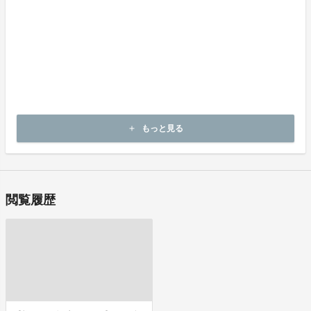
出品者から連絡のある返送先へご返送下さい。
不良品の取扱条件
商品受取時に必ず商品の確認をお願いいたします。
商品には万全を期しておりますが、万が一下記のような場合にはお
問い合わせフォームにてお問い合わせ下さい。
・申し込まれた商品と異なる商品が届いた場合
・商品が汚れている、または破損している場合
上記理由による不良品は、
商品到着後14日以内に弊社までご連絡いただいた後、
もっと見る
add
出品者から対応方法をお客様宛にご連絡致します。
閲覧履歴