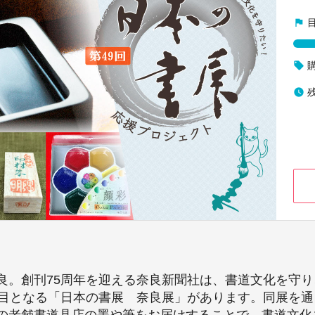
flag
local_offer
watch_later
良。創刊75周年を迎える奈良新聞社は、書道文化を守
回目となる「日本の書展 奈良展」があります。同展を
の老舗書道具店の墨や筆をお届けすることで、書道文化