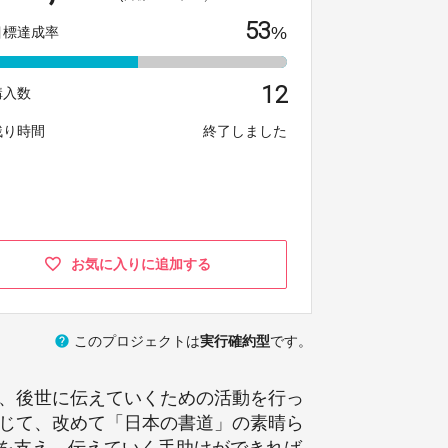
53
%
目標達成率
12
購入数
残り時間
終了しました
お気に入りに追加する
help
このプロジェクトは
実行確約型
です。
り、後世に伝えていくための活動を行っ
通じて、改めて「日本の書道」の素晴ら
を支え、伝えていく手助けができれば