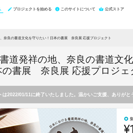
プロジェクトを始める
このサイトについて
公式ストア
、奈良の書道文化を守りたい！日本の書展 奈良展 応援プロジェクト
書道発祥の地、奈良の書道文
本の書展 奈良展 応援プロジェ
は2022/01/11に終了いたしました。温かいご支援、ありが
stars
¥