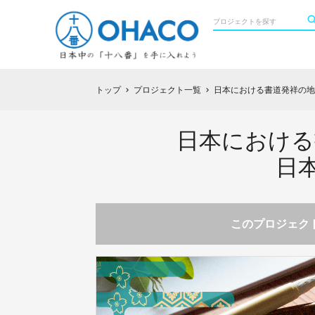
トップ
プロジェクト一覧
日本における書道発祥の地
chevron_right
chevron_right
日本における
日
このプロジェクト