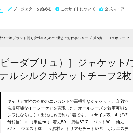
プロジェクトを始める
このサイトについて
公式ストア
N編集部×一流ブランド働く女性のための“理想のお仕事シリーズ”第5弾
コラボスーツ［PW（ピー
chevron_right
（ピーダブリュ）］ジャケット/
ジナルシルクポケットチーフ2枚
キャリア女性のためのエレガントで高機能なジャケット。自宅で
洗濯可能なイージーケアを実現した、オールシーズン着用可能＆
シワになりにくく出張にも便利な1着です。 ＜サイズ表：4（S/7
号相当）＞ （単位cm） 着丈59 肩幅37.7 バスト90 袖丈
57.8 ウエスト80 ＜素材＞ トリアセテート57％、ポリエステ