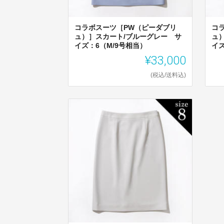
コラボスーツ［PW（ピーダブリ
コ
ュ）］スカート/ブルーグレー サ
ュ
イズ：6（M/9号相当）
イズ
¥33,000
(税込/送料込)