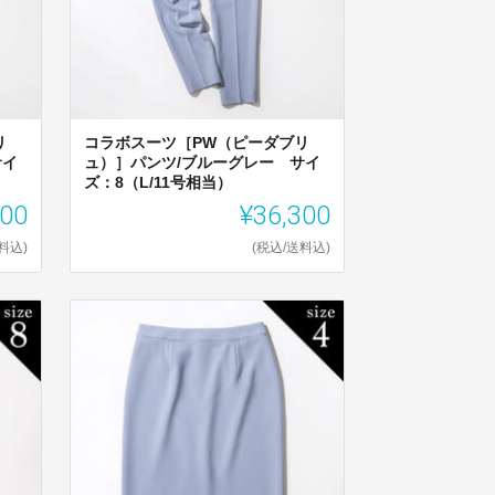
リ
コラボスーツ［PW（ピーダブリ
サイ
ュ）］パンツ/ブルーグレー サイ
ズ：8（L/11号相当）
300
¥36,300
料込)
(税込/送料込)