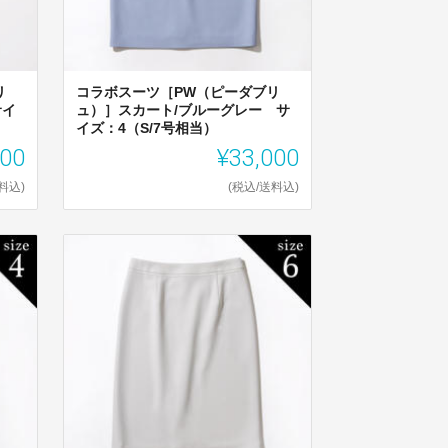
リ
コラボスーツ［PW（ピーダブリ
サイ
ュ）］スカート/ブルーグレー サ
イズ：4（S/7号相当）
300
¥33,000
料込)
(税込/送料込)