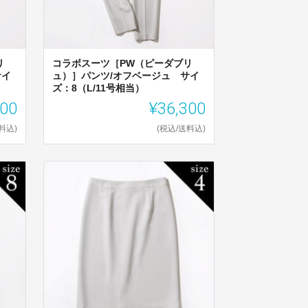
リ
コラボスーツ［PW（ピーダブリ
サイ
ュ）］パンツ/オフベージュ サイ
ズ：8（L/11号相当）
300
¥36,300
料込)
(税込/送料込)