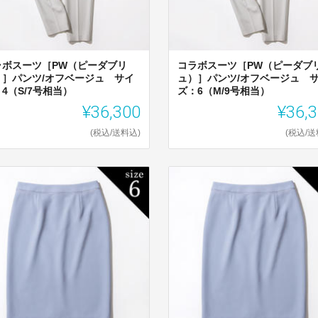
ラボスーツ［PW（ピーダブリ
コラボスーツ［PW（ピーダブ
）］パンツ/オフベージュ サイ
ュ）］パンツ/オフベージュ 
4（S/7号相当）
ズ：6（M/9号相当）
¥36,300
¥36,
(税込/送料込)
(税込/送