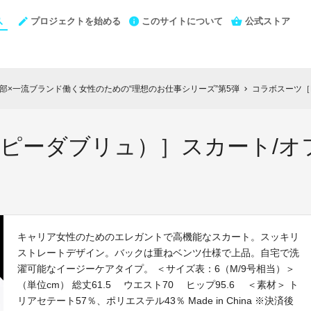
プロジェクトを始める
このサイトについて
公式ストア
N編集部×一流ブランド働く女性のための“理想のお仕事シリーズ”第5弾
コラボスーツ［PW
chevron_right
（ピーダブリュ）］スカート/オ
キャリア女性のためのエレガントで高機能なスカート。スッキリ
ストレートデザイン。バックは重ねベンツ仕様で上品。自宅で洗
濯可能なイージーケアタイプ。 ＜サイズ表：6（M/9号相当）＞
（単位cm） 総丈61.5 ウエスト70 ヒップ95.6 ＜素材＞ ト
リアセテート57％、ポリエステル43％ Made in China ※決済後