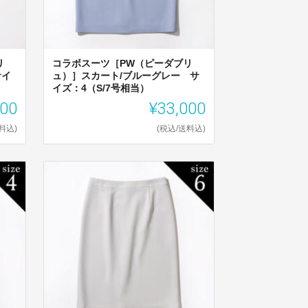
リ
コラボスーツ［PW（ピーダブリ
サイ
ュ）］スカート/ブルーグレー サ
イズ：4（S/7号相当）
300
¥33,000
料込)
(税込/送料込)