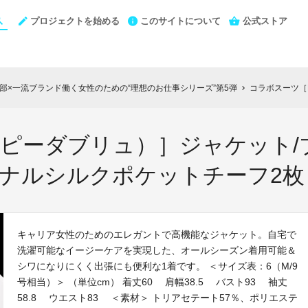
プロジェクトを始める
このサイトについて
公式ストア
N編集部×一流ブランド働く女性のための“理想のお仕事シリーズ”第5弾
コラボスーツ［PW（ピー
chevron_right
（ピーダブリュ）］ジャケット/
ジナルシルクポケットチーフ2枚
キャリア女性のためのエレガントで高機能なジャケット。自宅で
洗濯可能なイージーケアを実現した、オールシーズン着用可能＆
シワになりにくく出張にも便利な1着です。 ＜サイズ表：6（M/9
号相当）＞ （単位cm） 着丈60 肩幅38.5 バスト93 袖丈
58.8 ウエスト83 ＜素材＞ トリアセテート57％、ポリエステ