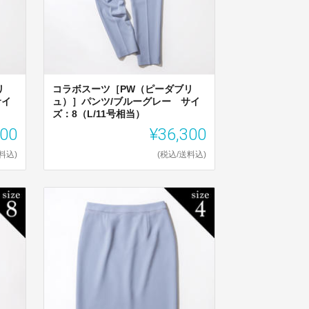
リ
コラボスーツ［PW（ピーダブリ
サイ
ュ）］パンツ/ブルーグレー サイ
ズ：8（L/11号相当）
300
¥36,300
料込)
(税込/送料込)