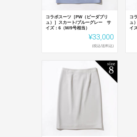
コラボスーツ［PW（ピーダブリ
コ
ュ）］スカート/ブルーグレー サ
ュ
イズ：6（M/9号相当）
イズ
¥33,000
(税込/送料込)