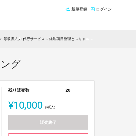
新規登録
ログイン
領収書入力 代行サービス ～経理項目整理とスキャニング
vron_right
ニング
残り販売数
20
¥10,000
(税込)
販売終了