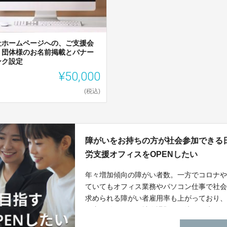
社ホームページへの、ご支援会
・団体様のお名前掲載とバナー
ンク設定
¥50,000
(税込)
障がいをお持ちの方が社会参加できる
労支援オフィスをOPENしたい
年々増加傾向の障がい者数。一方でコロナ
ていてもオフィス業務やパソコン仕事で社
求められる障がい者雇用率も上がっており
い者を結びつけて社会課題の解決の一歩と
ら、就職へのトレーニングを積む事業所２