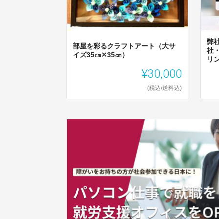
弊
部屋を彩るクラフトアート（大サ
社
イズ35㎝✕35㎝）
リ
¥30,000
(税込/送料込)