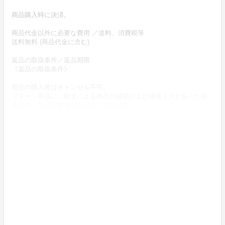
商品購入時に決済。
商品代金以外に必要な費用 ／送料、消費税等
送料無料 (商品代金に含む)
返品の取扱条件／返品期限
《返品の取扱条件》
商品の購入後はキャンセル不可。
リターン商品に、輸送による商品の破損および発送ミスがあった場
合のみ、商品到着後14日以内に返品可能。
当社までご連絡いただいた後、返送先をご連絡しますのでそちらへ
ご返送下さい。
上記にかかわらず、商品の購入後であり商品が旅行業法に基づく旅
行に該当する場合は当社の旅行業約款に準じる。
《不良品の取扱条件》
商品受取時に必ず商品の確認をお願いいたします。
商品には万全を期しておりますが、万が一下記のような場合にはお
問い合わせフォームにてお問い合わせ下さい。