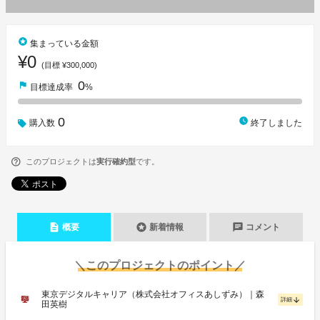
stars
集まっている金額
¥0
(目標 ¥300,000)
0
flag
目標達成率
%
0
watch_later
購入数
終了しました
このプロジェクトは
実行確約型
です。
description
stars
chat
概要
新着情報
コメント
＼このプロジェクトのポイント／
東京デジタルキャリア（株式会社オフィスあしずみ）｜森
arrow_downward
詳細
田英樹