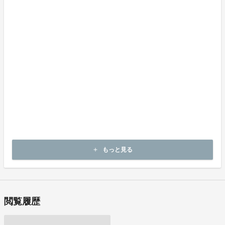
・申し込まれた商品と異なる商品が届いた場合
・商品が汚れている、または破損している場合
上記理由による不良品は、
商品到着後14日以内に当社までご連絡いただいた後、対応方法をお
客様宛にご連絡致します。
酒類販売管理者標識
販 売 場 の 名 称 及 び 所 在 地 ：ベルトラ株式会社 千代田区神
田美土代町１番地 住友商事美土代ビル9階
酒 類 販 売 管 理 者 の 氏 名 ：長谷川愛季
酒類販売管理研修受講年月日 ：2021年6月3日
次 回 研 修 の 受 講 期 限 ：2024年6月2日
もっと見る
add
研 修 実 施 団 体 名 ：一般社団法人日本ボランタリーチェーン協会
閲覧履歴