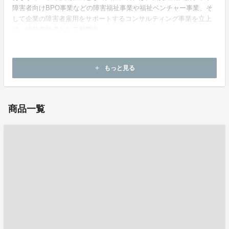
障害者向けBPO事業などの障害福祉事業や福祉ベンチャー事業、そ
して企業の障害者雇用をサポートするコンサルティング事業を立上
げ、総括責任者として展開中。
もっと見る
add
ホームページ：
https://ashizumi.co.jp/
商品一覧