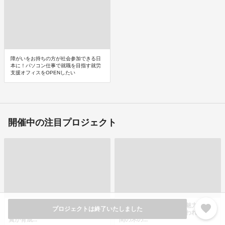
障がいをお持ちの方が社会参加できる日
本に！パソコン仕事で就職を目指す就労
支援オフィスをOPENしたい
開催中の注目プロジェクト
【神戸公演】未来のサーカスアーテ
第二弾┃忘れられた木の魅力を取り
favorite
プロジェクトは終了いたしました
ィストを応援！あなたのサーカス鑑
戻せ！奈良県吉野町で行われる2日
賞が育成...
間の木の...