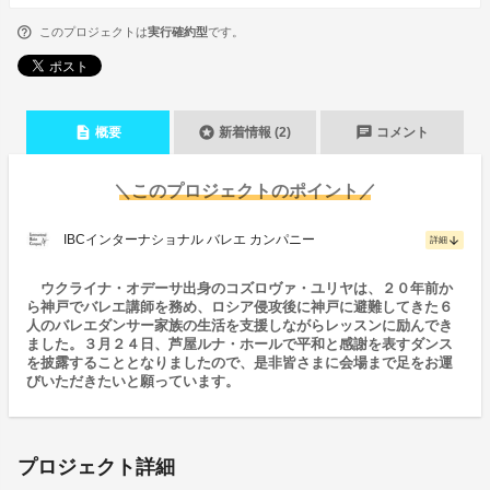
このプロジェクトは
実行確約型
です。
description
stars
chat
概要
新着情報 (2)
コメント
＼このプロジェクトのポイント／
IBCインターナショナル バレエ カンパニー
arrow_downward
詳細
ウクライナ・オデーサ出身のコズロヴァ・ユリヤは、２０年前か
ら神戸でバレエ講師を務め、ロシア侵攻後に神戸に避難してきた６
人のバレエダンサー家族の生活を支援しながらレッスンに励んでき
ました。３月２４日、芦屋ルナ・ホールで平和と感謝を表すダンス
を披露することとなりましたので、是非皆さまに会場まで足をお運
びいただきたいと願っています。
プロジェクト詳細