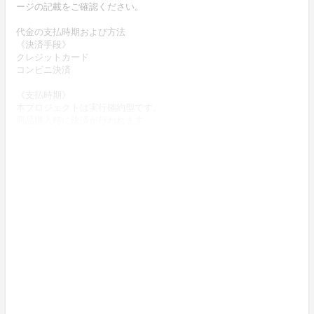
ージの記載をご確認ください。
代金の支払時期および方法
《決済手段》
クレジットカード
コンビニ決済
《支払時期》
本プロジェクトは実行確約型です。
商品購入時に決済が行われます。
商品代金以外に必要な費用 ／送料、消費税等
送料無料 (商品代金に含む)
返品の取扱条件／返品期限、返品時の送料負担または解約や退会条
件
《返品の取扱い条件》
輸送による商品の破損および発送ミスがあった場合のみ返品可。
商品到着後14日以内に弊社までご連絡いただいた後、
出品者から連絡のある返送先へご返送下さい。
不良品の取扱条件
商品受取時に必ず商品の確認をお願いいたします。
商品には万全を期しておりますが、万が一下記のような場合にはお