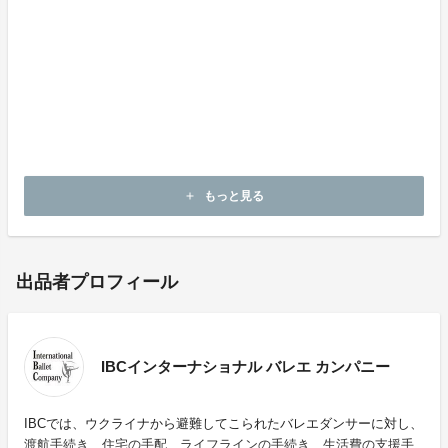
ドブリャンスカ・オレナが『瀕死の白
鳥』を踊る
◇８月２０日：芦屋ルナ公演 新型コロナウイルス感染
拡大による公演延期
◇８月１～５日：東京にてコンクール審査員
◇９月２５日：PIBCエキシビション出演 in OSAKA
◇１１月１２・１３日：DANCE BOXにて公演
もっと見る
add
出品者プロフィール
IBCインターナショナル バレエ カンパニー
IBCでは、ウクライナから避難してこられたバレエダンサーに対し、
渡航手続き、住宅の手配、ライフラインの手続き、生活費の支援手