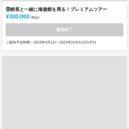
㉖館長と一緒に海遊館を周る！プレミアムツアー
¥300,000
(税込)
販売終了
ご提供予定時期：2023年4月1日～2023年10月31日の平日