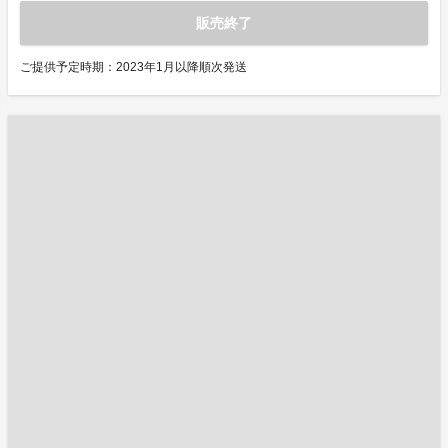
販売終了
ご提供予定時期：2023年1月以降順次発送