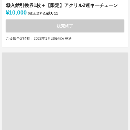
⑩入館引換券1枚＋【限定】アクリル2連キーチェーン
¥10,000
残り
11
(税込/送料込)
販売終了
ご提供予定時期：2023年1月以降順次発送