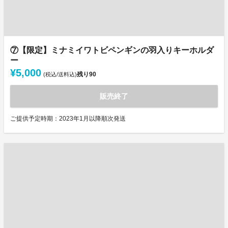
⑦【限定】ミナミイワトビペンギンの羽入りキーホルダ
ー
¥5,000
残り
90
(税込/送料込)
販売終了
ご提供予定時期：2023年1月以降順次発送