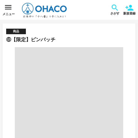
さがす
新規登録
メニュー
商品
⑥【限定】ピンバッチ