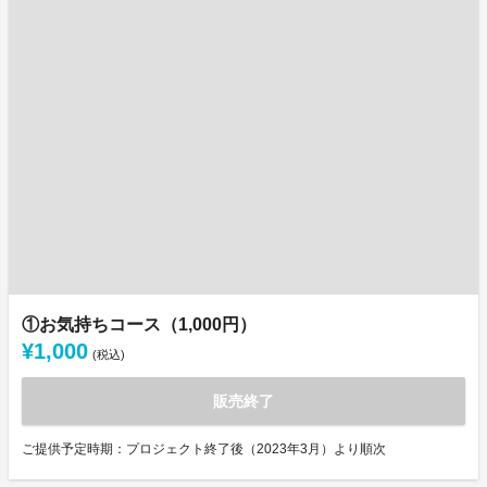
①お気持ちコース（1,000円）
¥1,000
(税込)
販売終了
ご提供予定時期：プロジェクト終了後（2023年3月）より順次