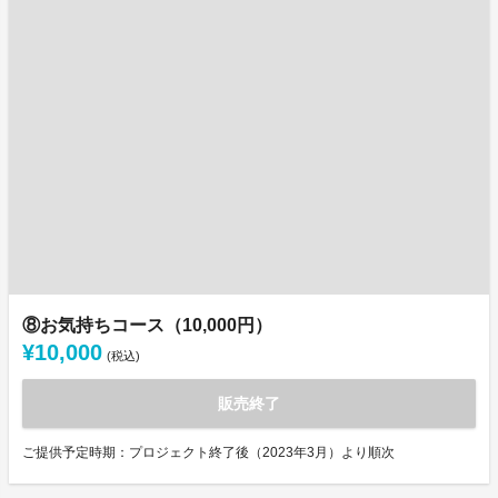
⑧お気持ちコース（10,000円）
¥10,000
(税込)
販売終了
ご提供予定時期：プロジェクト終了後（2023年3月）より順次