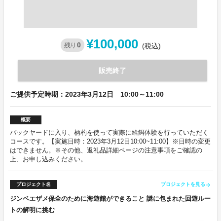
¥100,000
0
残り
(税込)
販売終了
ご提供予定時期：2023年3月12日 10:00～11:00
概要
バックヤードに入り、柄杓を使って実際に給餌体験を行っていただく
コースです。【実施日時：2023年3月12日10:00~11:00】※日時の変更
はできません。※その他、返礼品詳細ページの注意事項をご確認の
上、お申し込みください。
プロジェクト名
プロジェクトを見る
arrow_forward
ジンベエザメ保全のために海遊館ができること 謎に包まれた回遊ルー
トの解明に挑む