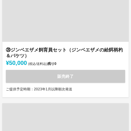
⑳ジンベエザメ飼育員セット（ジンベエザメの給餌柄杓
＆バケツ）
¥50,000
残り
0
(税込/送料込)
販売終了
ご提供予定時期：2023年1月以降順次発送