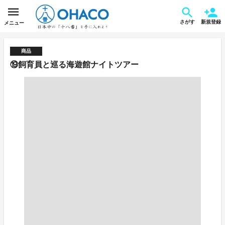
さがす
新規登録
メニュー
商品
⑲飼育員と巡る海遊館ナイトツアー