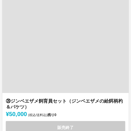
⑳ジンベエザメ飼育員セット（ジンベエザメの給餌柄杓
＆バケツ）
¥50,000
残り
0
(税込/送料込)
販売終了