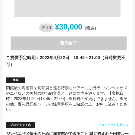
¥30,000
1
残り
(税込)
販売終了
ご提供予定時期：2023年4月22日 18:45～21:00（日時変更不
可）
概要
閉館後の海遊館を飼育員と巡る特別なツアーにご招待！ジンベエザメ
やエイなどの魚類の担当飼育員と一緒に館内を巡ります。【実施日
時：2023年4月22日18:45～21:00】 ※日時の変更はできません。※そ
の他、返礼品詳細ページの注意事項をご確認の上、お申し込みくださ
い。
プロジェクト名
プロジェクトを見る
arrow_forward
ジンベエザメ保全のために海遊館ができること 謎に包まれた回遊ルー