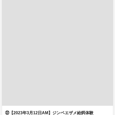
㉒【2023年3月12日AM】ジンベエザメ給餌体験