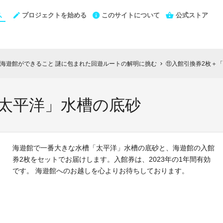
プロジェクトを始める
このサイトについて
公式ストア
海遊館ができること 謎に包まれた回遊ルートの解明に挑む
⑪入館引換券2枚＋
chevron_right
「太平洋」水槽の底砂
海遊館で一番大きな水槽「太平洋」水槽の底砂と、海遊館の入館
券2枚をセットでお届けします。入館券は、2023年の1年間有効
です。 海遊館へのお越しを心よりお待ちしております。