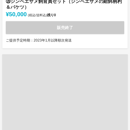
⑳ジンベエザメ飼育員セット（ジンベエザメの給餌柄杓
＆バケツ）
¥50,000
残り
0
(税込/送料込)
販売終了
ご提供予定時期：2023年1月以降順次発送