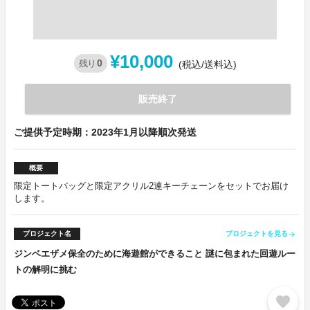
¥10,000
0
残り
(税込/送料込)
販売終了
ご提供予定時期：2023年1月以降順次発送
概要
限定トートバッグと限定アクリル2連キーチェーンをセットでお届け
します。
プロジェクト名
プロジェクトを見る
arrow_forward
ジンベエザメ保全のために海遊館ができること 謎に包まれた回遊ルー
トの解明に挑む
favorite