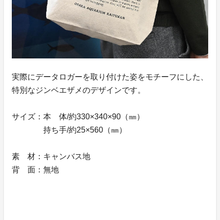
実際にデータロガーを取り付けた姿をモチーフにした、
特別なジンベエザメのデザインです。
サイズ：本 体/約330×340×90（㎜）
持ち手/約25×560（㎜）
素 材：キャンバス地
背 面：無地