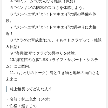
４.“VIPルーム”でのんびり雑談（休憩）
５.“ペンギン”の防寒のスゴさを体感しよう。
６.“ジンベエザメ”と“イトマキエイ”の餌の準備を体
験。
７.“ジンベエザメ”と“イトマキエイ”の餌やりに大接
近！
８.“クラゲの育成室”にて、そもそもクラゲって（雑談
＆休憩）
９.“海月銀河”でクラゲの餌やりを体験。
10.“海遊館の心臓”LSS（ライフ・サポート・システ
ム）にご案内。
11.（おわりのトーク）海と生き物と地球の面白さを
未来に
村上館長ってどんな人？
・名前：村上寛之（54才）
・性格：超まじめ