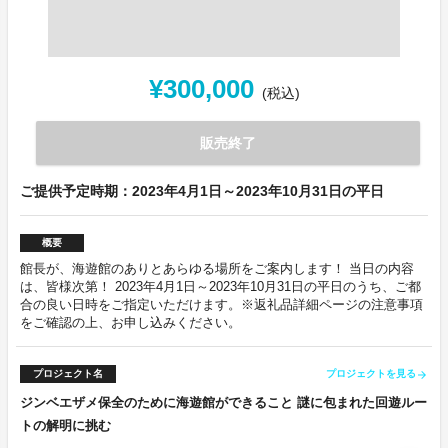
¥300,000
(税込)
販売終了
ご提供予定時期：2023年4月1日～2023年10月31日の平日
概要
館長が、海遊館のありとあらゆる場所をご案内します！ 当日の内容
は、皆様次第！ 2023年4月1日～2023年10月31日の平日のうち、ご都
合の良い日時をご指定いただけます。※返礼品詳細ページの注意事項
をご確認の上、お申し込みください。
プロジェクト名
プロジェクトを見る
arrow_forward
ジンベエザメ保全のために海遊館ができること 謎に包まれた回遊ルー
トの解明に挑む