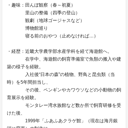
・趣味：田んぼ観察（春～初夏）
里山の整備（四季の登山）
観劇（地球ゴージャスなど）
博物館巡り
寝る前のおやつ（止めなければ…）
・経歴：近畿大学農学部水産学科を経て海遊館へ。
在学中、海遊館の飼育準備室で魚類の搬入や建
築の様子を経験。
入社後“日本の森”の植物、野鳥と昆虫類（当
時）を5年間担当し、
その後、ペンギンやカワウソなどの小動物の飼
育展示を経験。
モンタレー湾水族館など数か所で飼育研修を受
けた後、
1999年「ふあふあクラゲ館」（現在は海月銀